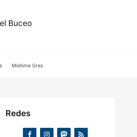
del Buceo
a
Mishima Gres
Redes