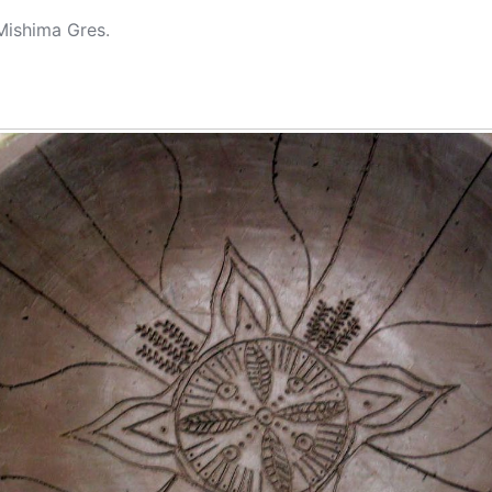
Mishima Gres
.