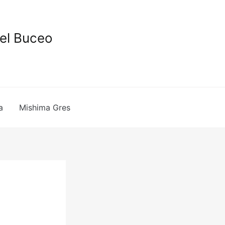
del Buceo
a
Mishima Gres