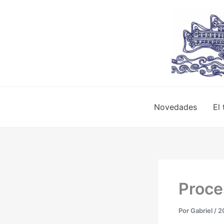
Ir
al
contenido
Novedades
El 
Proce
Por
Gabriel
/
2