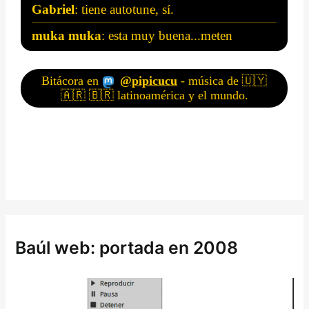
Baúl web: portada en 2008
R
e