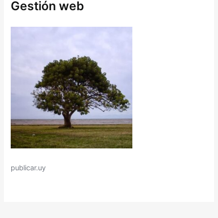
p
Gestión web
o
o
r
:
publicar.uy