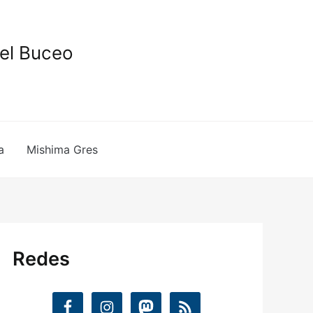
del Buceo
a
Mishima Gres
Redes