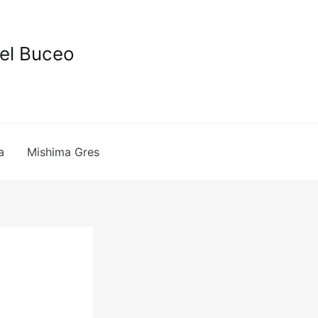
del Buceo
a
Mishima Gres