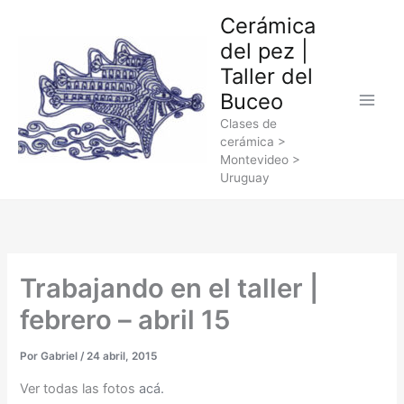
Ir
Cerámica
al
del pez |
contenido
Taller del
Buceo
Clases de
cerámica >
Montevideo >
Uruguay
Trabajando en el taller |
febrero – abril 15
Por
Gabriel
/
24 abril, 2015
Ver todas las fotos
acá.