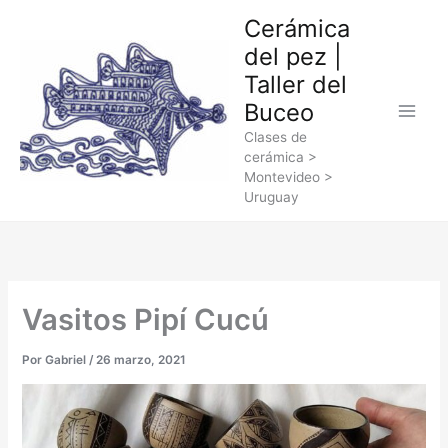
Ir
Cerámica
al
del pez |
contenido
Taller del
Buceo
Clases de
cerámica >
Montevideo >
Uruguay
Vasitos Pipí Cucú
Por
Gabriel
/
26 marzo, 2021