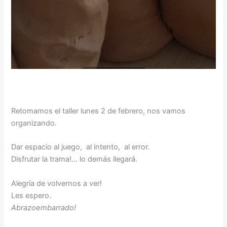
Retomamos el taller lunes 2 de febrero, nos vamos
organizando.
Dar espacio al juego, al intento, al error.
Disfrutar la trama!… lo demás llegará.
Alegría de volvernos a ver!
Les espero.
Abrazoembarrado!