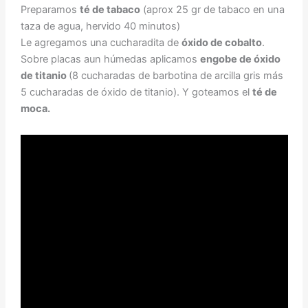
Preparamos
té de tabaco
(aprox 25 gr de tabaco en una
taza de agua, hervido 40 minutos)
Le agregamos una cucharadita de
óxido de cobalto
.
Sobre placas aun húmedas aplicamos
engobe de óxido
de titanio
(8 cucharadas de barbotina de arcilla gris más
5 cucharadas de óxido de titanio). Y goteamos el
té de
moca.