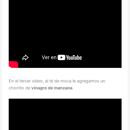
En el tercer video, al té de moca le agregamos un
chorrito de
vinagre de manzana
.