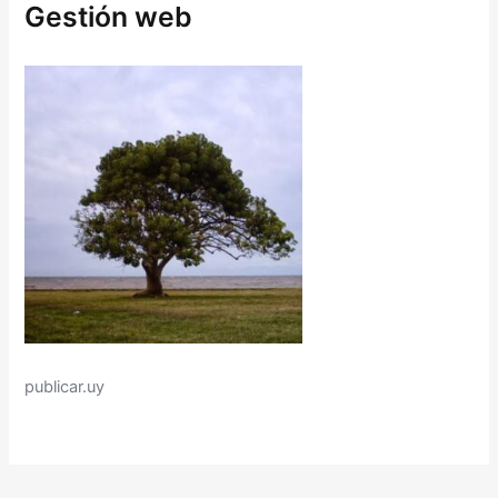
p
Gestión web
o
o
r
:
publicar.uy