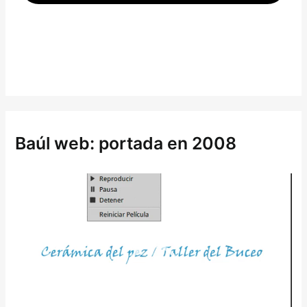
Baúl web: portada en 2008
R
e
p
r
o
d
u