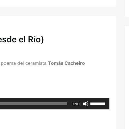
sde el Río)
 poema del ceramista
Tomás Cacheiro
Utiliza
00:00
las
teclas
de