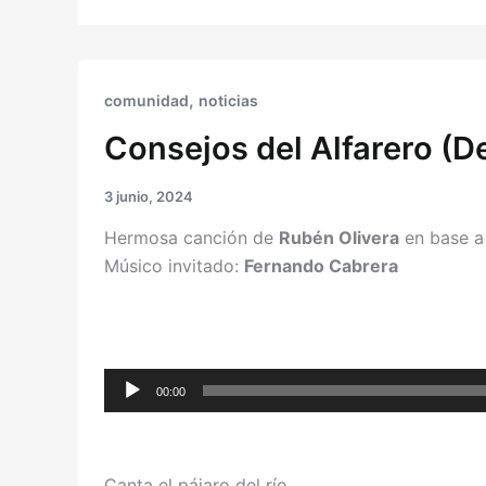
,
comunidad
noticias
Consejos del Alfarero (De
3 junio, 2024
Hermosa canción de
Rubén Olivera
en base a
Músico invitado:
Fernando Cabrera
Reproductor
00:00
de
audio
Canta el pájaro del río