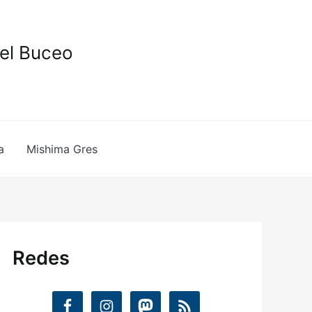
del Buceo
a
Mishima Gres
Redes