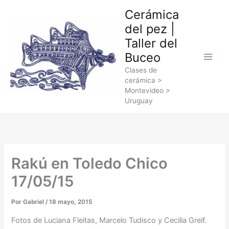
Ir
Cerámica
al
del pez |
contenido
Taller del
Buceo
Clases de
cerámica >
Montevideo >
Uruguay
Rakú en Toledo Chico
17/05/15
Por
Gabriel
/
18 mayo, 2015
Fotos de Luciana Fleitas, Marcelo Tudisco y Cecilia Greif.