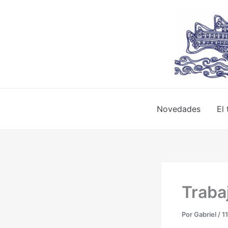
Ir
al
contenido
Novedades
El 
Trabaj
Por
Gabriel
/
11