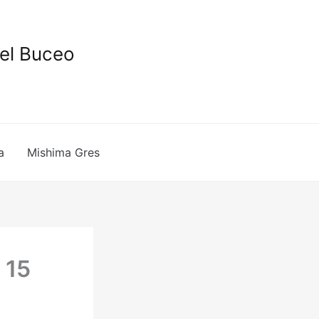
del Buceo
a
Mishima Gres
 15