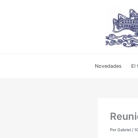
Ir
al
contenido
Novedades
El 
Reuni
Por
Gabriel
/
1