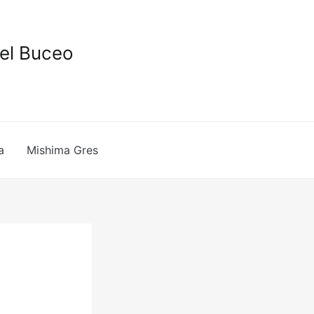
del Buceo
a
Mishima Gres