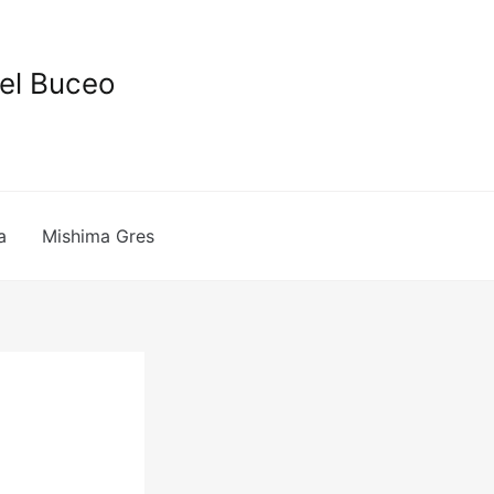
del Buceo
a
Mishima Gres