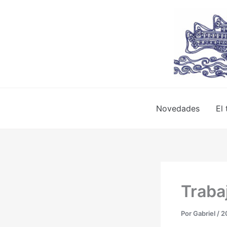
Ir
al
contenido
Novedades
El 
Trabaj
Por
Gabriel
/
2